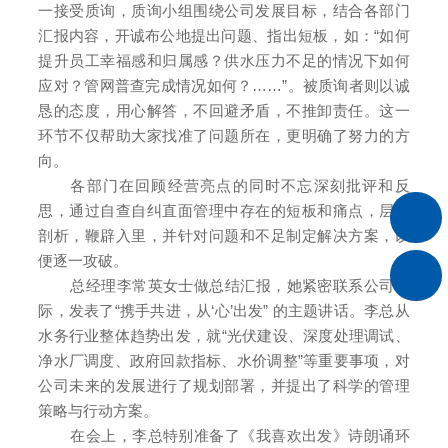
一接受质询，质询小组围绕公司发展目标，结合各部门
汇报内容，开诚布公地提出问题、指出短板，如：
“
如何
提升员工幸福感和归属感？供水压力不足的情况下如何
应对？管网普查完成情况如何？
……”
。被质询者则以诚
恳的态度，用心解答，不回避矛盾，不推卸责任。这一
环节不仅帮助大家找准了问题所在，更明确了努力的方
向。
各部门在回顾经营亮点的同时不忘深刻批评和反
思，通过自查自纠直面管理中存在的短板和痛点，层层
剖析，鞭辟入里，并针对问题和不足制定解决方案，以
便逐一攻破。
总经理李常英女士做总结汇报，她紧密联系公司实
际，发表了
“
携手共进，从
‘
心
’
出发
”
的主题讲话。李总从
水务行业整体趋势出发，就
“
光伏建设、深度处理调试、
净水厂调度、政府回款指标、水价调整
”
等重要事项，对
公司未来的发展进行了规划部署，并提出了科学的管理
策略与行动方案。
在会上，李总特别准备了《我喜欢出发》诗朗诵环